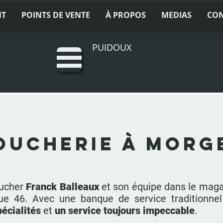
NT
POINTS DE VENTE
À PROPOS
MEDIAS
CO
PUIDOUX
oucherie à Morg
oucher
Franck Balleaux
et son équipe dans le mag
-Rue 46. Avec une banque de service traditionne
pécialités
et
un service toujours impeccable
.