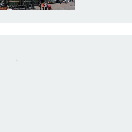
dimanche
-----------------
fermé