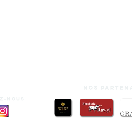
Nos parten
EZ-nous