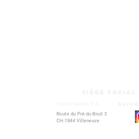
sIèGE SOCIAL
Suter Viandes S.A.
SUIV
Route du Pré-du-Bruit 3
CH-1844 Villeneuve