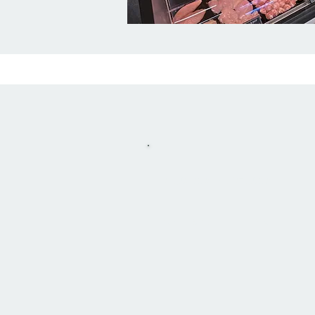
LUNdi - jeudi
-----------------
08h30 - 18h45