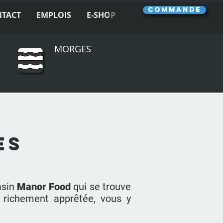
COMMANDE
NTACT
EMPLOIS
E-SHOP
MORGES
es
asin
Manor Food
qui se trouve
l richement apprêtée, vous y