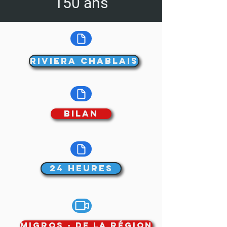
150 ans
Riviera Chablais
Bilan
24 Heures
Migros - De la Région