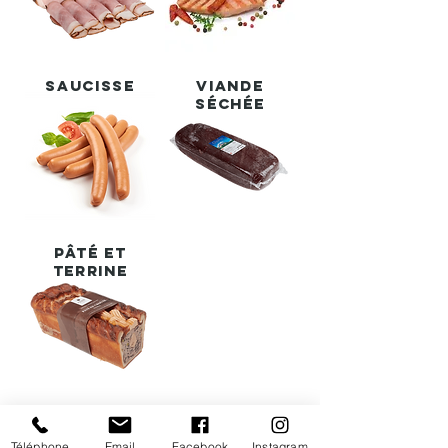
Saucisse
Viande
séchée
Pâté et
terrine
Villeneuve
carouge
Téléphone
Email
Facebook
Instagram